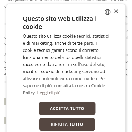
onde, correnti, temperatura, salinità, sedimenti.
×
Questo sito web utilizza i
È chiaro che qualsiasi intervento umano in tali aree deve essere
efficiente e rispettoso dell'ambiente. È anche chiaro che, a causa delle
cookie
ITALIAN
risorse disponibili, le zone costiere sono sempre state sotto pressione
Questo sito utilizza cookie tecnici, statistici
FR
demografica e alcuni studi hanno stimato che a breve (2035) circa il
e di marketing, anche di terze parti. I
75% della popolazione del pianeta vivrà a meno di 100 km dalla costa.
EN
cookie tecnici garantiscono il corretto
Allo stesso tempo, una delle conseguenze del cambiamento climatico
funzionamento del sito, quelli statistici
è l'innalzamento del livello del mare che potrebbe ridurre la superficie
raccolgono dati anonimi sull’uso del sito,
terrestre e anche la generazione di grandi mareggiate sempre più
mentre i cookie di marketing servono ad
frequenti che potrebbero influenzare le condizioni di vita nelle zone
attivare contenuti extra come i video. Per
costiere.
saperne di più, consulta la nostra Cookie
Policy.
Leggi di più
Sfoglia Brochure Marine and Coastal
ACCETTA TUTTO
Download Brochure Marine and Coastal
RIFIUTA TUTTO