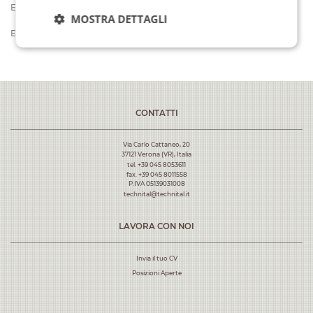
Error: No articles to display
MOSTRA DETTAGLI
Error: No articles to display
CONTATTI
Via Carlo Cattaneo, 20
37121 Verona (VR), Italia
tel. +39 045 8053611
fax. +39 045 8011558
P.IVA 05139031008
technital@technital.it
LAVORA CON NOI
Invia il tuo CV
Posizioni Aperte