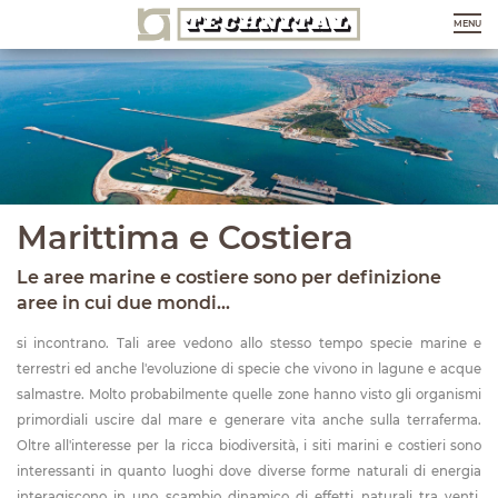
MENU
Marittima e Costiera
Le aree marine e costiere sono per definizione
aree in cui due mondi...
si incontrano. Tali aree vedono allo stesso tempo specie marine e
terrestri ed anche l'evoluzione di specie che vivono in lagune e acque
salmastre. Molto probabilmente quelle zone hanno visto gli organismi
primordiali uscire dal mare e generare vita anche sulla terraferma.
Oltre all'interesse per la ricca biodiversità, i siti marini e costieri sono
interessanti in quanto luoghi dove diverse forme naturali di energia
interagiscono in uno scambio dinamico di effetti naturali tra venti,