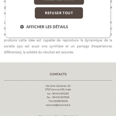
et, à l'intérieur du groupe de travail, l'intégration des compétences
génère une idée d'infrastructure qui devient un élément vital pour la
REFUSER TOUT
société et, en d'autres termes, pour les êtres humains.
La société humaine peut s'améliorer si le projet n'est pas seulement un
AFFICHER LES DÉTAILS
travail mais avant tout une idée intelligente. Lorsque le processus (qui
est une synthèse et une rencontre d'expériences différentes) pour
produire cette idée est capable de reproduire la dynamique de la
société (qui est aussi une synthèse et un partage d'expériences
différentes), la solidité du résultat est assurée.
CONTACTS
Via Carlo Cattaneo, 20
37121 Verona (VR), Italie
tel.
+39 045 8053611
fax. +39 045 8011558
TVA 05139031008
technital@technital.it