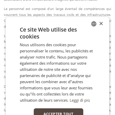
Le personnel est composé d'un large éventail de compétences qui
couvrent tous les aspects des travaux civils et des infrastructures.
Cette capacité est la concrétisation de l'idée de synthèse qui
×
détermine chaque choix et chaque décision de l'entreprise.
Ce site Web utilise des
cookies
Le processus est similaire à la génération de la vie dans un arbre où les
ITALIAN
feuilles font en sorte que la lymphe, portée par un réseau complexe de
Nous utilisons des cookies pour
FR
nervures, rencontre les rayons du soleil afin que les feuilles puissent
personnaliser le contenu, les publicités et
régénérer la lymphe elle-même en puisant la force du soleil et apporter
EN
analyser notre trafic. Nous partageons
la nutrition à l'arbre. De la même manière, l'entreprise est un point de
également des informations sur votre
rencontre d'expériences et de compétences différentes permettant à
utilisation de notre site avec nos
un projet conçu à l'intérieur de se transformer en une œuvre réalisée à
partenaires de publicité et d"analyse qui
l'extérieur.
peuvent les combiner avec d"autres
De la même manière qu'un arbre ne peut grandir sans la rencontre
informations que vous leur avez fournies
vitale entre la lymphe et les rayons du soleil, un projet ne peut se
ou qu"ils ont collectées lors de votre
développer que si la rencontre de nombreuses capacités différentes a
utilisation de leurs services.
Leggi di più
lieu : à la surface d'une feuille, l'intégration entre la chaleur et la
lumière du soleil et la nutrition de la lymphe génère la vie dans l'arbre,
ACCEPTER TOUT