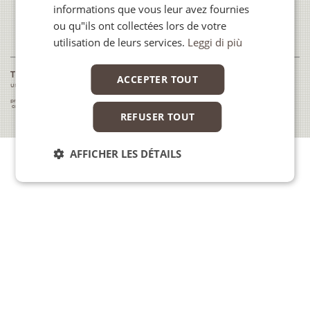
informations que vous leur avez fournies
Postes Vacants
ou qu"ils ont collectées lors de votre
utilisation de leurs services.
Leggi di più
TECHNITAL S.p.A.
ACCEPTER TOUT
UNI EN ISO 9001:2015 | UNI EN ISO 14001:2015 | UNI EN ISO 45001:2018 | SA 8000:2014 | UNI/PDR 125:2022
privacy policy
cookie policy
REFUSER TOUT
credits
AFFICHER LES DÉTAILS