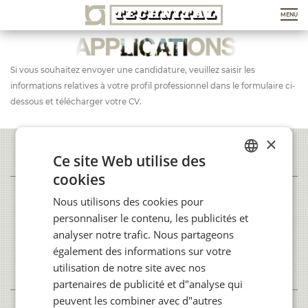
MENU
Si vous souhaitez envoyer une candidature, veuillez saisir les
informations relatives à votre profil professionnel dans le formulaire ci-
dessous et télécharger votre CV.
×
Ce site Web utilise des
CONTACTS
cookies
ITALIAN
Via Carlo Cattaneo, 20
Nous utilisons des cookies pour
37121 Verona (VR), Italie
FR
tel.
+39 045 8053611
personnaliser le contenu, les publicités et
fax. +39 045 8011558
EN
analyser notre trafic. Nous partageons
TVA 05139031008
technital@technital.it
également des informations sur votre
utilisation de notre site avec nos
TRAVAILLER AVEC NOUS
partenaires de publicité et d"analyse qui
peuvent les combiner avec d"autres
Envoyez Votre cv