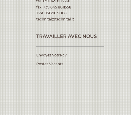
tel.
+39 045 8053611
fax. +39 045 8011558
TVA 05139031008
technital@technital.it
TRAVAILLER AVEC NOUS
Envoyez Votre cv
Postes Vacants
privacy policy
cookie policy
credits