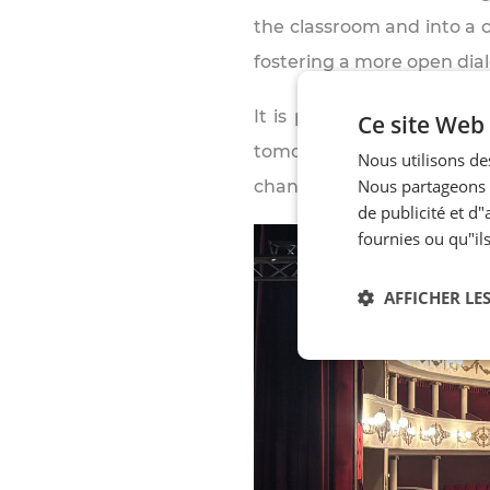
the classroom and into a c
fostering a more open dia
It is precisely from thes
Ce site Web 
tomorrow’s engineers means
Nous utilisons des
Nous partageons é
change and contribute, res
de publicité et d
fournies ou qu"ils
AFFICHER LES