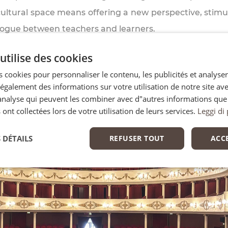
ultural space means offering a new perspective, stimul
logue between teachers and learners.
e fresh perspectives that ideas, visions and awarenes
utilise des cookies
 not only imparting technical skills, but also developi
 cookies pour personnaliser le contenu, les publicités et analyser 
galement des informations sur votre utilisation de notre site av
ponsibly, to building the future
"analyse qui peuvent les combiner avec d"autres informations que
 ont collectées lors de votre utilisation de leurs services.
Leggi di 
 DÉTAILS
REFUSER TOUT
ACC