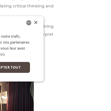
ating critical thinking and
×
s emerge. Because training
ng the ability to interpret
notre trafic.
ITALIAN
ec nos partenaires
FR
 vous leur avez
EN
più
EPTER TOUT